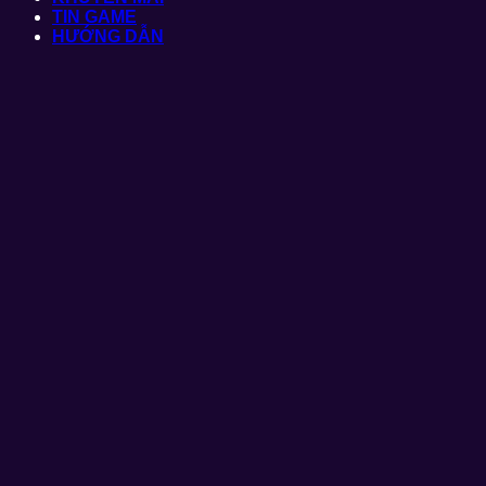
TIN GAME
HƯỚNG DẪN