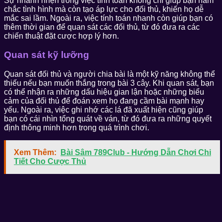
Sự nhanh nhẹn trong việc tính toán không chỉ giúp bạn nắm
chắc tình hình mà còn tạo áp lực cho đối thủ, khiến họ dễ
mắc sai lầm. Ngoài ra, việc tính toán nhanh còn giúp bạn có
thêm thời gian để quan sát các đối thủ, từ đó đưa ra các
chiến thuật đặt cược hợp lý hơn.
Quan sát kỹ lưỡng
Quan sát đối thủ và người chia bài là một kỹ năng không thể
thiếu nếu bạn muốn thắng trong bài 3 cây. Khi quan sát, bạn
có thể nhận ra những dấu hiệu gian lận hoặc những biểu
cảm của đối thủ để đoán xem họ đang cầm bài mạnh hay
yếu. Ngoài ra, việc ghi nhớ các lá đã xuất hiện cũng giúp
bạn có cái nhìn tổng quát về ván, từ đó đưa ra những quyết
định thông minh hơn trong quá trình chơi.
Xem Thêm:
Bài Sâm 789Club - Hướng Dẫn Chơi Chi
Tiết Cho Cược Thủ