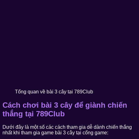
Tổng quan về bài 3 cây tại 789Club
Cách chơi bài 3 cây để giành chiến
thắng tại 789Club
Dưới đây là một số các cách tham gia dễ dành chiến thắng
nhất khi tham gia game bài 3 cây tại cổng game: