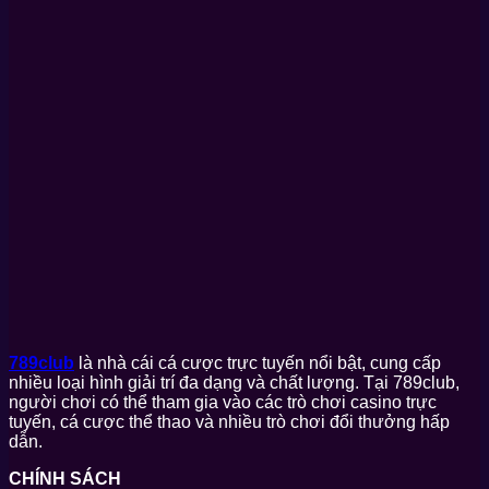
789club
là nhà cái cá cược trực tuyến nổi bật, cung cấp
nhiều loại hình giải trí đa dạng và chất lượng. Tại 789club,
người chơi có thể tham gia vào các trò chơi casino trực
tuyến, cá cược thể thao và nhiều trò chơi đổi thưởng hấp
dẫn.
CHÍNH SÁCH