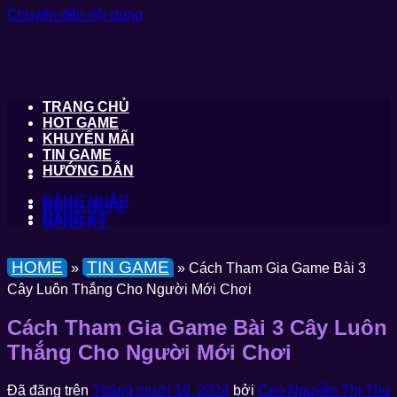
Chuyển đến nội dung
TRANG CHỦ
HOT GAME
KHUYẾN MÃI
TIN GAME
HƯỚNG DẪN
ĐĂNG NHẬP
ĐĂNG NHẬP
ĐĂNG KÝ
ĐĂNG KÝ
NEW88
HOME
TIN GAME
»
»
Cách Tham Gia Game Bài 3
Cây Luôn Thắng Cho Người Mới Chơi
Cách Tham Gia Game Bài 3 Cây Luôn
Thắng Cho Người Mới Chơi
Đã đăng trên
Tháng mười 16, 2024
bởi
Ceo Nguyễn Thị Thu