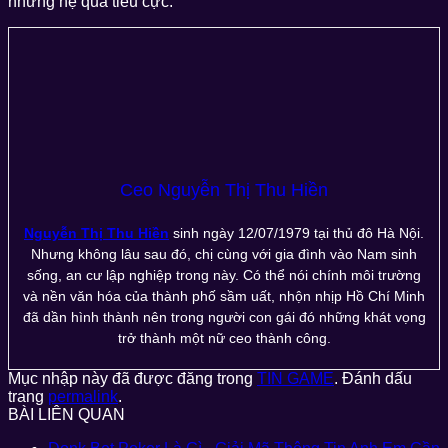
những hệ quả tiêu cực.
Ceo Nguyễn Thị Thu Hiền
Nguyễn Thị Thu Hiền
sinh ngày 12/07/1979 tại thủ đô Hà Nội.
Nhưng không lâu sau đó, chị cùng với gia đình vào Nam sinh
sống, an cư lập nghiệp trong này. Có thể nói chính môi trường
và nền văn hóa của thành phố sầm uất, nhộn nhịp Hồ Chí Minh
đã dần hình thành nên trong người con gái đó những khát vọng
trở thành một nữ ceo thành công.
Mục nhập này đã được đăng trong
TIN GAME
. Đánh dấu
trang
permalink
.
BÀI LIÊN QUAN