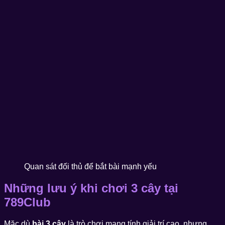
Quan sát đối thủ để bắt bài mạnh yếu
Những lưu ý khi chơi 3 cây tại
789Club
Mặc dù
bài 3 cây
là trò chơi mang tính giải trí cao, nhưng