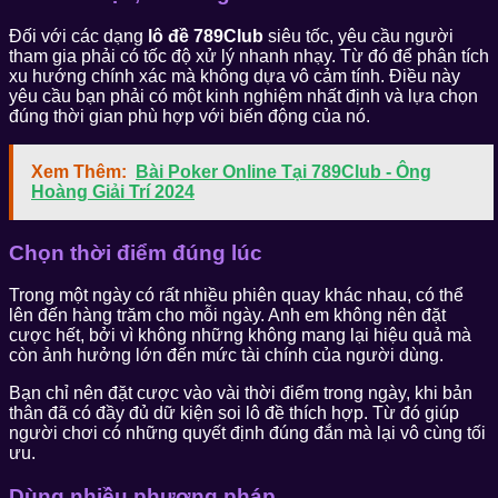
Đối với các dạng
lô đề 789Club
siêu tốc, yêu cầu người
tham gia phải có tốc độ xử lý nhanh nhạy. Từ đó để phân tích
xu hướng chính xác mà không dựa vô cảm tính. Điều này
yêu cầu bạn phải có một kinh nghiệm nhất định và lựa chọn
đúng thời gian phù hợp với biến động của nó.
Xem Thêm:
Bài Poker Online Tại 789Club - Ông
Hoàng Giải Trí 2024
Chọn thời điểm đúng lúc
Trong một ngày có rất nhiều phiên quay khác nhau, có thể
lên đến hàng trăm cho mỗi ngày. Anh em không nên đặt
cược hết, bởi vì không những không mang lại hiệu quả mà
còn ảnh hưởng lớn đến mức tài chính của người dùng.
Bạn chỉ nên đặt cược vào vài thời điểm trong ngày, khi bản
thân đã có đầy đủ dữ kiện soi lô đề thích hợp. Từ đó giúp
người chơi có những quyết định đúng đắn mà lại vô cùng tối
ưu.
Dùng nhiều phương pháp