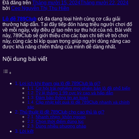
Đã đăng trên
Tháng mười 15, 2024
Tháng mười 22, 2024
bởi
Ceo Nguyễn Thị Thu Hiền
Lô đề 789Club
có đa dạng loại hình cùng cơ cấu giải
thưởng hấp dẫn. Tại đây tiếp đón hàng triệu người chơi đổ
về mỗi ngày, vậy điều gì tạo nên sự thu hút của nó. Bài viết
này, 789Club sẽ giới thiệu cho các bạn chi tiết về trò chơi
này, cùng các bí kíp quan trọng giúp người dùng nâng cao
được khả năng chiến thắng của mình dễ dàng nhất.
Nội dung bài viết
Lợi ích khi tham gia lô đề 789Club là gì?
Cơ hội trải nghiệm mọi phiên bản lô đề phổ biến
Tỷ lệ thắng 1:99 cực kỳ cao và hấp dẫn
Đảm bảo thông tin an toàn
Cập nhật kết quả lô đề 789Club nhanh và chính
xác
Thủ thuật lô đề 789Club cho cao thủ là gì?
Nhanh nhẹn, khôn ngoan
Chọn thời điểm đúng lúc
Dùng nhiều phương pháp
Lời kết