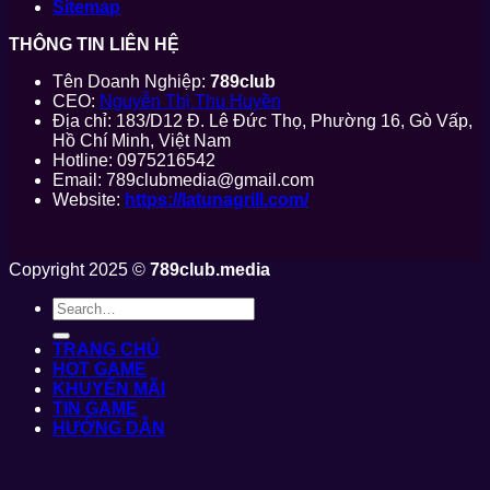
Sitemap
THÔNG TIN LIÊN HỆ
Tên Doanh Nghiệp:
789club
CEO:
Nguyễn Thị Thu Huyền
Địa chỉ: 183/D12 Đ. Lê Đức Thọ, Phường 16, Gò Vấp,
Hồ Chí Minh, Việt Nam
Hotline: 0975216542
Email:
789clubmedia@gmail.com
Website:
https://latunagrill.com/
Copyright 2025 ©
789club.media
TRANG CHỦ
HOT GAME
KHUYẾN MÃI
TIN GAME
HƯỚNG DẪN