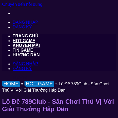
Chuyển đến nội dung
ĐĂNG NHẬP
ĐĂNG KÝ
TRANG CHỦ
HOT GAME
KHUYẾN MÃI
TIN GAME
HƯỚNG DẪN
ĐĂNG NHẬP
ĐĂNG KÝ
NEW88
HOME
HOT GAME
»
»
Lô Đề 789Club - Sân Chơi
Thú Vị Với Giải Thưởng Hấp Dẫn
Lô Đề 789Club - Sân Chơi Thú Vị Với
Giải Thưởng Hấp Dẫn