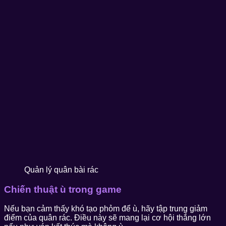
Quản lý quân bài rác
Chiến thuật ù trong game
Nếu bạn cảm thấy khó tạo phỏm để ù, hãy tập trung giảm
điểm của quân rác. Điều này sẽ mang lại cơ hội thắng lớn