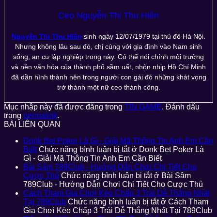
Ceo Nguyễn Thị Thu Hiền
Nguyễn Thị Thu Hiền
sinh ngày 12/07/1979 tại thủ đô Hà Nội.
Nhưng không lâu sau đó, chị cùng với gia đình vào Nam sinh
sống, an cư lập nghiệp trong này. Có thể nói chính môi trường
và nền văn hóa của thành phố sầm uất, nhộn nhịp Hồ Chí Minh
đã dần hình thành nên trong người con gái đó những khát vọng
trở thành một nữ ceo thành công.
Mục nhập này đã được đăng trong
TIN GAME
. Đánh dấu
trang
permalink
.
BÀI LIÊN QUAN
Donk Bet Poker Là Gì - Giải Mã Thông Tin Anh Em Cần
Biết
Chức năng bình luận bị tắt
ở Donk Bet Poker Là
Gì - Giải Mã Thông Tin Anh Em Cần Biết
Bài Sâm 789Club - Hướng Dẫn Chơi Chi Tiết Cho
Cược Thủ
Chức năng bình luận bị tắt
ở Bài Sâm
789Club - Hướng Dẫn Chơi Chi Tiết Cho Cược Thủ
Cách Tham Gia Chơi Kèo Chấp 3 Trái Dễ Thắng Nhất
Tại 789Club
Chức năng bình luận bị tắt
ở Cách Tham
Gia Chơi Kèo Chấp 3 Trái Dễ Thắng Nhất Tại 789Club