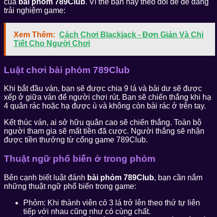
của
bài phỏm 789Club
. Vì thế bạn hãy theo dõi để dễ dàng
trải nghiệm game:
Xem Thêm:
Cách Chơi Blackjack - Đơn Giản Và Chi
Tiết Cho Người Chơi
Luật chơi bài phỏm 789Club
Khi bắt đầu ván, bạn sẽ được chia 9 lá và bài dư sẽ được
xếp ở giữa ván để người chơi rút. Bạn sẽ chiến thắng khi hạ
4 quân rác hoặc hạ được ù và không còn bài rác ở trên tay.
Kết thúc ván, ai sở hữu quân cao sẽ chiến thắng. Toàn bộ
người tham gia sẽ mất tiền đã cược. Người thắng sẽ nhận
được tiền thưởng từ cổng game 789Club.
Thuật ngữ phổ biến ở trong phỏm
Bên cạnh biết luật đánh
bài phỏm 789Club
, bạn cần nắm
những thuật ngữ phổ biến trong game:
Phỏm: Khi thành viên có 3 lá trở lên theo thứ tự liên
tiếp với nhau cũng như có cùng chất.