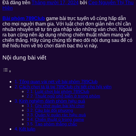
Đã đăng trên
Tháng mười 17, 2024
bởi
Ceo Nguyễn Thị Thu
Hiền
Bài phỏm 789Club
game bài trực tuyến vô cùng hấp dẫn
cho mọi người tham gia. Với luật chơi đơn giản nên chỉ cần
nhuần nhuyễn sẽ tự tin gia nhập vào những ván chơi. Ngoài
ra bạn cũng nên áp dụng những chiến thuật nhằm mang về
chiến thắng. Hãy cùng chúng tôi theo dõi nội dung sau để có
thể hiểu hơn về trò chơi đánh bạc thú vị này.
Nội dung bài viết
Tổng quan vài nét về bài phỏm 789Club
Cách chơi tá lả tại 789Club chi tiết cho hội viên
Luật chơi bài phỏm 789Club
Thuật ngữ phổ biến ở trong phỏm
Kinh nghiệm đánh phỏm hiệu quả
Ghi nhớ quân bài khi chơi
Câu bài đối phương
Quản lý quân rác hiệu quả
Chiến thuật ù trong game
Tạo phỏm thắng chắc
Kết luận